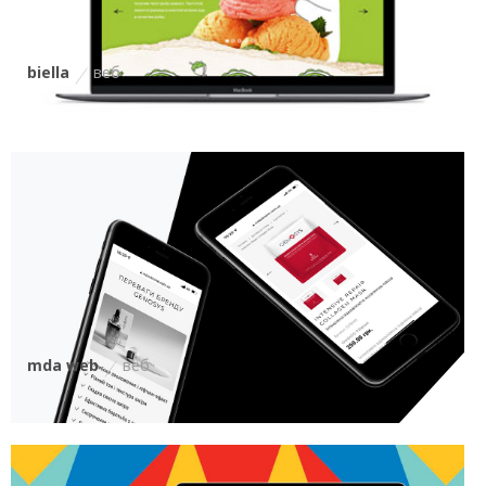
biella
веб
mda web
веб