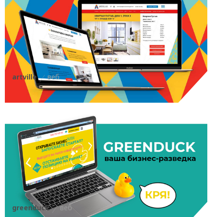
artville
веб
greenduck
веб