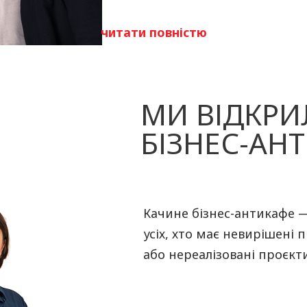
читати повністю
МИ ВІДКРИ
БІЗНЕС-АН
Качине бізнес-антикафе 
усіх, хто має невирішені 
або нереалізовані проєкти