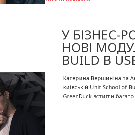
У БІЗНЕС-Р
НОВІ МОДУЛ
BUILD В US
Катерина Вершиніна та А
київській Unit School of B
GreenDuck встигли багато