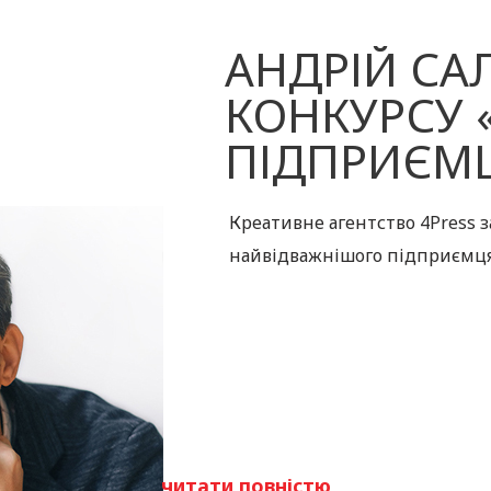
АНДРІЙ СА
КОНКУРСУ 
ПІДПРИЄМЦ
Креативне агентство 4Press з
найвідважнішого підприємця 
читати повністю