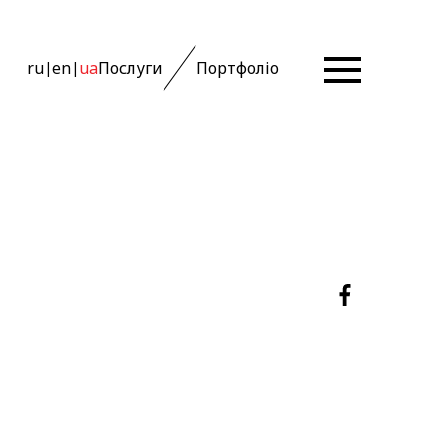
ru
en
ua
Послуги
Портфоліо
|
|