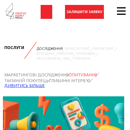
ЗАЛИШИТИ ЗАЯВКУ
ПОСЛУГИ
ДОСЛІДЖЕННЯ
КОНСАЛТИНГ
МАРКЕТИНГ
БРЕНДИНГ
КРЕАТИВ
УПАКОВКА
ПРОСУВАННЯ
ВЕБ
ТРЕНІНГИ
МАРКЕТИНГОВІ ДОСЛІДЖЕННЯ
ОПИТУВАННЯ
ТАЄМНИЙ ПОКУПЕЦЬ
ГЛИБИННІ ІНТЕРВ'Ю
ДИВИТИСЬ БІЛЬШЕ