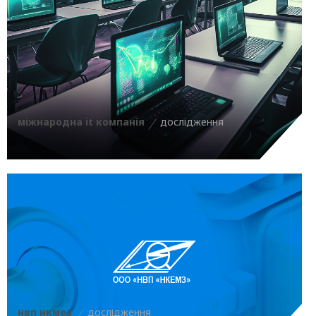
міжнародна it компанія
дослідження
нвп нкмез
дослідження