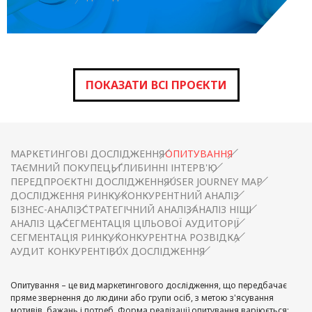
ПОКАЗАТИ ВСІ ПРОЄКТИ
МАРКЕТИНГОВІ ДОСЛІДЖЕННЯ
ОПИТУВАННЯ
ТАЄМНИЙ ПОКУПЕЦЬ
ГЛИБИННІ ІНТЕРВ'Ю
ПЕРЕДПРОЄКТНІ ДОСЛІДЖЕННЯ
USER JOURNEY MAP
ДОСЛІДЖЕННЯ РИНКУ
КОНКУРЕНТНИЙ АНАЛІЗ
БІЗНЕС-АНАЛІЗ
СТРАТЕГІЧНИЙ АНАЛІЗ
АНАЛІЗ НІШІ
АНАЛІЗ ЦА
СЕГМЕНТАЦІЯ ЦІЛЬОВОЇ АУДИТОРІЇ
СЕГМЕНТАЦІЯ РИНКУ
КОНКУРЕНТНА РОЗВІДКА
АУДИТ КОНКУРЕНТІВ
UX ДОСЛІДЖЕННЯ
Опитування – це вид маркетингового дослідження, що передбачає
пряме звернення до людини або групи осіб, з метою з'ясування
мотивів, бажань і потреб. Форма реалізації опитування варіюється: