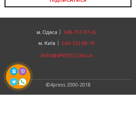
м. Одеса
048-757-87-42
м. Київ
044-333-88-16
INFO@4PRESS.COM.UA
©4press 2000-2018