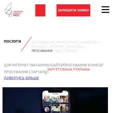
ЗАЛИШИТИ ЗАЯВКУ
ПОСЛУГИ
ДОСЛІДЖЕННЯ
КОНСАЛТИНГ
МАРКЕТИНГ
БРЕНДИНГ
КРЕАТИВ
УПАКОВКА
ПРОСУВАННЯ
ВЕБ
ТРЕНІНГИ
ДЛЯ ІНТЕРНЕТ-МАГАЗИНУ/САЙТУ
ПРОСУВАННЯ БІЗНЕСУ
ТАРГЕТОВАНА РЕКЛАМА
ПРОСУВАННЯ СТАРТАПУ
ДИВИТИСЬ БІЛЬШЕ