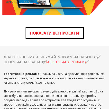
artville
веб
ПОКАЗАТИ ВСІ ПРОЄКТИ
ДЛЯ ІНТЕРНЕТ-МАГАЗИНУ/САЙТУ
ПРОСУВАННЯ БІЗНЕСУ
ПРОСУВАННЯ СТАРТАПУ
ТАРГЕТОВАНА РЕКЛАМА
Таргетована реклама
– важлива частина просування в соціальних
мережах. Вона дозволяє показувати оголошення вашим потенційним
клієнтам, спонукаючи їх до покупки.
Для реклами ми використовуємо дії залежно від цілей кампанії. Вона
може бути налаштована на охоплення, знання, підписку, пробну
покупку, перехід на сайт або інтерактив. Взаємодія користувачів, їх
зворотна реакція дозволяє аналізувати тенденцію, складати портрет
покупця, удосконалювати налаштування таргетування та ще більше