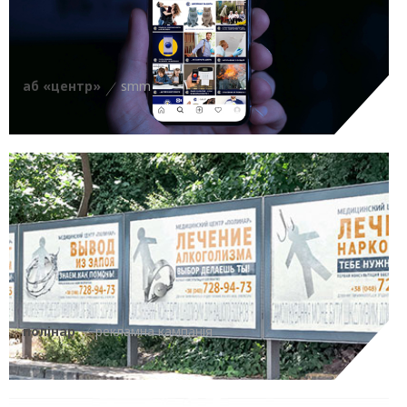
аб «центр»
smm
полінар
рекламна кампанія