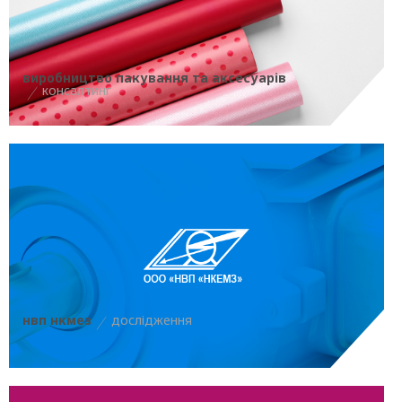
виробництво пакування та аксесуарів
консалтинг
нвп нкмез
дослідження