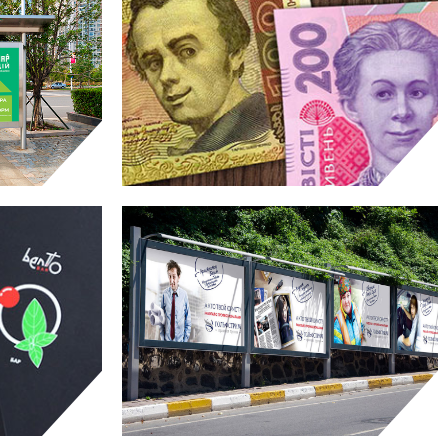
АЦІЙ
КРЕДОБАНК
ампанія
концепт
ENTO
GOLFSTREAM
еклама
рекламна кампанія