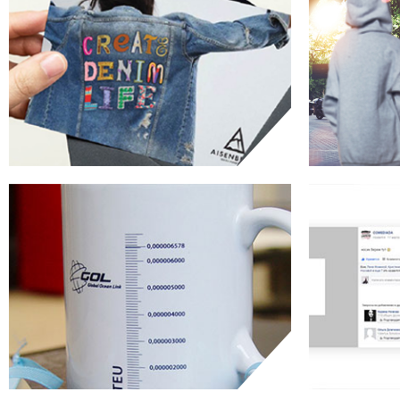
AISENBERG
PAT
креативна ідея
GLOBAL OCEAN LINK
реклама