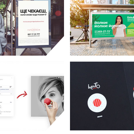
LAZHAN CLINIC
БУЛЬВАР АК
креатив
рекламна к
КОМЕДІАДА
B
просування
р