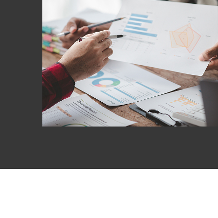
побудований на р
оптимальні кана
працюють, і зафі
Результатом є ст
аудиторії, реком
комунікацій.
4Press допомага
результатами.
Стратегія прос
виявити потреби 
найбільш ефекти