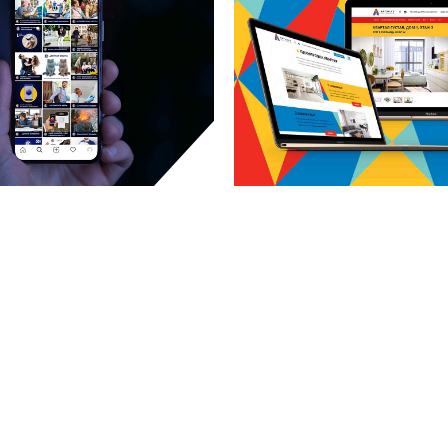
АБ «ЦЕНТР»
ART
smm