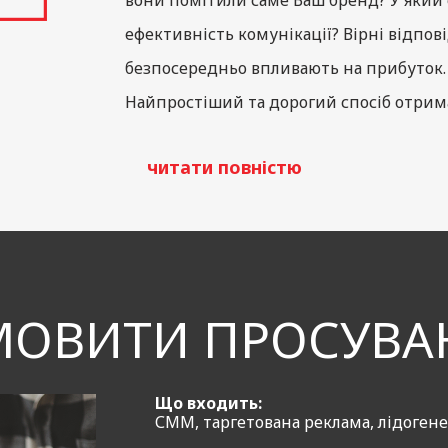
вони помітили саме Ваш бренд? У який
ефективність комунікації? Вірні відпові
безпосередньо впливають на прибуток.
Найпростіший та дорогий спосіб отрима
експериментами і по черзі пробувати р
читати повністю
мо
стратегічний підхід. В його основі – розробка плану
собливість заробітку грошей клієнта з використанням р
лучення звернень.
МОВИТИ ПРОСУВА
ss ми створюємо системний підхід до розвитку бренду:
Що входить:
едінки аудиторії — до вибору ефективних каналів і кр
СММ, таргетована реклама, лідогене
ось типовими SMM-інструментами — формуємо індиві