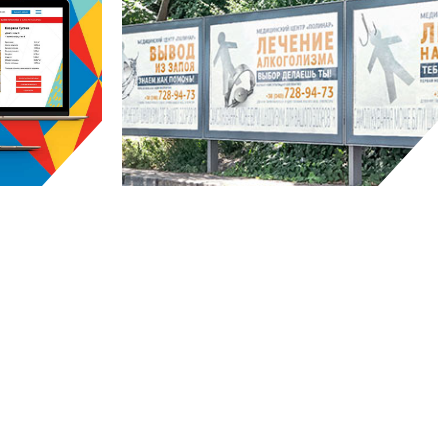
VILLE
ПОЛІНАР
веб
рекламна кампанія