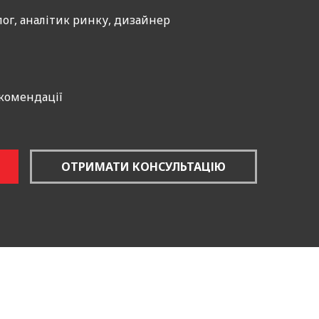
дхід дозволяє визначити
ог, аналітик ринку, дизайнер
ні меседжі, які справді
екомендації
конкурентів, вибір цільової
ан та інструменти digital-
ОТРИМАТИ КОНСУЛЬТАЦІЮ
тку систему з вимірюваними
комунікації конкурентів,
мні повідомлення будуть
ві аналітики вибрати канали