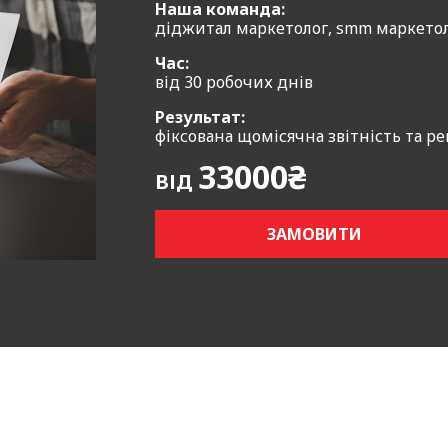
Наша команда:
озумінні, як саме ваш бізнес заробляє гроші. Такий пі
діджитал маркетолог, smm маркетол
ли, розробити контентну стратегію, підготувати реклам
Час:
від 30 робочих днів
ксувати чіткі KPI для вимірювання результатів.
Результат:
фіксована щомісячна звітність та р
ратегічний документ у форматі PDF, що містить аналіз 
33000₴
ВІД
ендації з просування, креативну концепцію, контент-пл
ЗАМОВИТИ
є компаніям перетворювати хаотичний маркетинг у чі
ування
дозволяє досліджувати та оцінити ефективність 
та поведінку цільової аудиторії, зрозуміти, які рекла
вними, створити креативну ідею просування, на підста