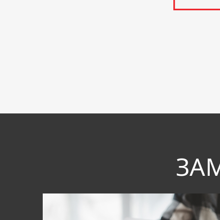
Ми ж пропонує
індивідуальну о
інструментів за
ЗА
В агентстві 4Pre
дослідження пов
Ми не обмежуєм