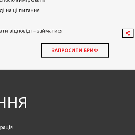
 спосіб вимірювати
ді на ці питання
ти відповіді – займатися
ізні канали реклами.
ЗАПРОСИТИ БРИФ
 просування під
ізних комбінацій
ННЯ
 від аналітики ринку та
еативних рішень.
рація
дуальний план просування,