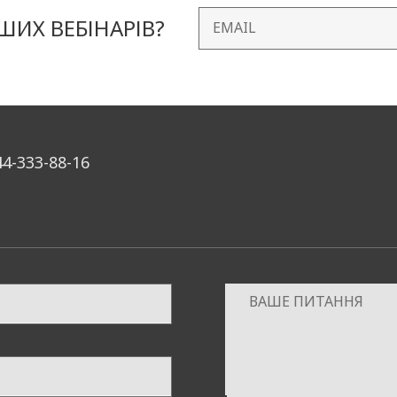
побудувати сценарій взаємодії бренда з покупцями, а 
ИХ ВЕБІНАРІВ?
I).
 КЕЙС
44-333-88-16