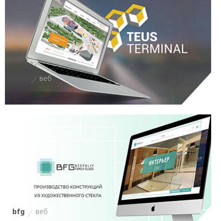
teus
веб
bfg
веб