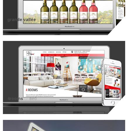
grande vallée
веб
4rooms
веб