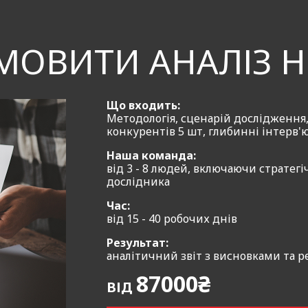
ринок, конкурентів і потенційних покупців.
сервісу аналітики, ви зможете вибрати нішу, яка має 
МОВИТИ АНАЛІЗ Н
Ваш бізнес отримає нові можливості для зростання, гли
но планувати стратегії розвитку.
Що входить:
Методологія, сценарій дослідження,
нас для отримання детальної інформації та покращуйте 
конкурентів 5 шт, глибинні інтерв'
 аналітики від агенції — це ясність та чіткість в кожн
Наша команда:
від 3 - 8 людей, включаючи стратегі
дослідника
Час:
ься аналіз ніші:
від 15 - 40 робочих днів
вчення трендів, аналіз запитів споживачів, оцінка поте
Результат:
аналітичний звіт з висновками та 
ів: Дослідження конкурентів, їхніх стратегій, сильних т
87000₴
омендації щодо найбільш перспективних ніш для вашого
ВІД