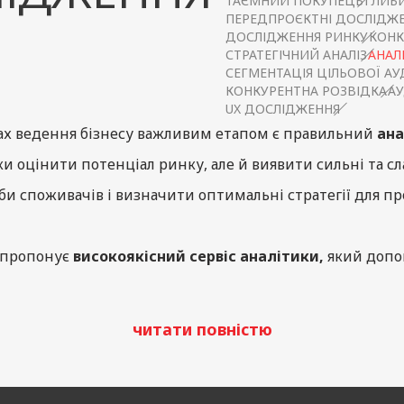
ТАЄМНИЙ ПОКУПЕЦЬ
ГЛИБИ
ПЕРЕДПРОЄКТНІ ДОСЛІДЖ
ДОСЛІДЖЕННЯ РИНКУ
КОНК
СТРАТЕГІЧНИЙ АНАЛІЗ
АНАЛІ
СЕГМЕНТАЦІЯ ЦІЛЬОВОЇ АУ
КОНКУРЕНТНА РОЗВІДКА
АУ
UX ДОСЛІДЖЕННЯ
ах ведення бізнесу важливим етапом є правильний
ана
ки оцінити потенціал ринку, але й виявити сильні та сл
и споживачів і визначити оптимальні стратегії для пр
 пропонує
високоякісний сервіс аналітики,
який допо
ніші та отримати цінну інформацію для успішної реаліза
читати повністю
лючовим елементом у розробці стратегії продаж.
Ми 
ументи для збору і аналізу даних, що дозволяє нашим 