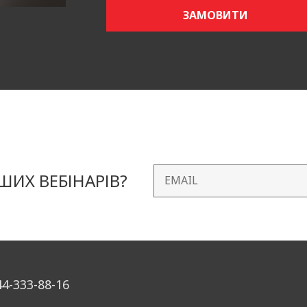
категорії є одним із ключових аспектів нашого аналізу
ЗАМОВИТИ
аємо інформацію про тренди та вподобання покупців, 
 змін на ринку та пропонувати ті товари, які користу
 є одним із ключових елементів, який впливає на рішен
 — це обличчя вашого продукту на маркетплейсах, влас
латформах. Вона повинна бути максимально інформати
про товар і бути оптимізованою для пошукових систем.
ктивні карточки товарів, які збільшать конверсію і по
ИХ ВЕБІНАРІВ?
емах. Ми враховуємо всі аспекти, від дизайну карточки
ливою для споживачів і відповідала їхнім запитам. За
виділятися на фоні конкурентів, що сприятиме збільше
гії: розробка стратегії просування товарів з урахуван
44-333-88-16
ізація ефективної рекламної кампанії, орієнтованої на 