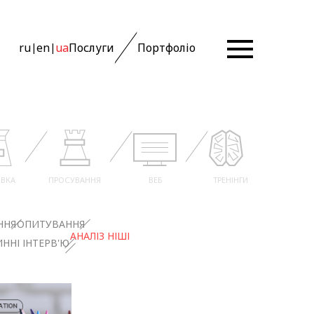
ru
en
ua
Послуги
Портфоліо
|
|
ВКА
ПРОСУВАННЯ
ВЕБ
ТРЕНІНГИ
ННЯ
ОПИТУВАННЯ
АНАЛІЗ НІШІ
ННІ ІНТЕРВ'Ю