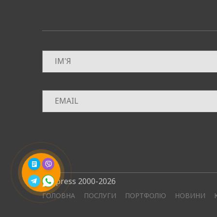
Використовуючи 
оптимізуємо вит
на конкретні пот
Таким чином, ан
пропонує профес
оптимальну нішу
аналіз ринку, ан
Завдяки нашим д
збільшити обсяг
партнер у світі 
©4press 2000-2026
ГОЛОВНА
ПОСЛУГИ
ПОРТФОЛІО
НОВИНИ