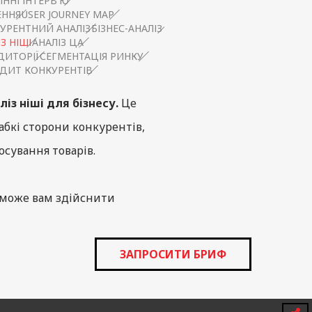
ННІ ІНТЕРВ'Ю
ЕННЯ
USER JOURNEY MAP
УРЕНТНИЙ АНАЛІЗ
БІЗНЕС-АНАЛІЗ
З НІШІ
АНАЛІЗ ЦА
ДИТОРІЇ
СЕГМЕНТАЦІЯ РИНКУ
ДИТ КОНКУРЕНТІВ
ліз ніші для бізнесу.
Це
абкі сторони конкурентів,
осування товарів.
може вам здійснити
ції бізнес-стратегій.
ЗАПРОСИТИ БРИФ
використовуємо передові
клієнтам отримати вичерпну