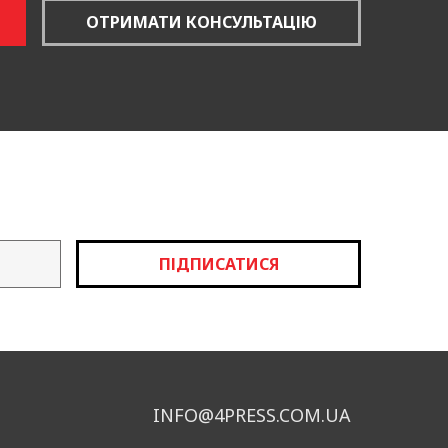
 — це виявлення популярних
ОТРИМАТИ КОНСУЛЬТАЦІЮ
що дозволяє вам швидко
ються найбільшим попитом.
ня споживачів про покупку.
ному сайті та інших
вною, включати всі
 Наші спеціалісти допоможуть
кращать позиції вашого сайту
ПІДПИСАТИСЯ
 товару до її змісту, щоб
вдяки цьому ваші товари
нню продажів.
ням отриманих даних.
INFO@4PRESS.COM.UA
вашу цільову аудиторію.