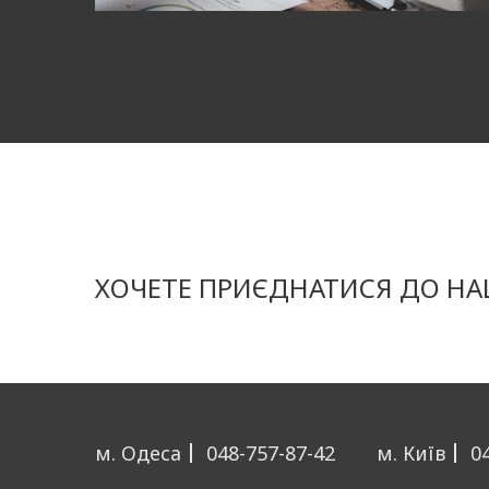
товарів у вашій 
товарів. Ми над
адаптуватися до
Карточка товару
Карточка товару
інформаційних п
необхідні дані 
вам створити ефе
ХОЧЕТЕ ПРИЄДНАТИСЯ ДО НАШ
в пошукових сист
вона була приваб
будуть вигідно 
Створення страте
м. Одеса
048-757-87-42
м. Київ
0
Розробка та реал