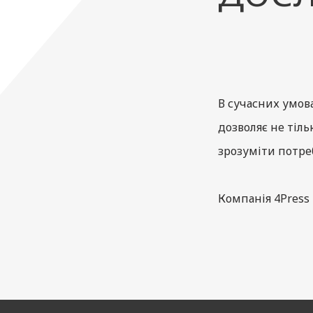
В сучасних умов
дозволяє не тіль
зрозуміти потреб
Компанія 4Press
глибокий аналіз 
Аналіз ніші є к
методи та інстр