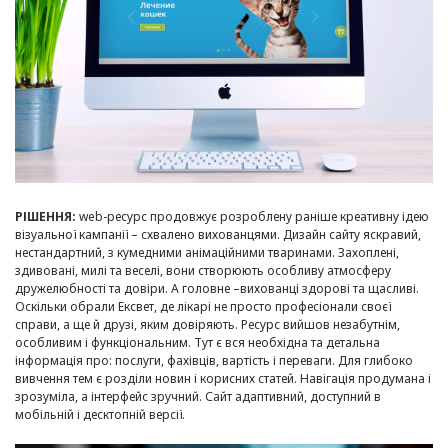
РІШЕННЯ:
web-ресурс продовжує розроблену раніше креативну ідею
візуальної кампанії – схвалено вихованцями. Дизайн сайту яскравий,
нестандартний, з кумедними анімаційними тваринами. Захоплені,
здивовані, милі та веселі, вони створюють особливу атмосферу
дружелюбності та довіри. А головне –вихованці здорові та щасливі.
Оскільки обрали Ексвет, де лікарі не просто професіонали своєї
справи, а ще й друзі, яким довіряють. Ресурс вийшов незабутнім,
особливим і функціональним. Тут є вся необхідна та детальна
інформація про: послуги, фахівців, вартість і переваги. Для глибоко
вивчення тем є розділи новин і корисних статей. Навігація продумана і
зрозуміла, а інтерфейс зручний. Сайт адаптивний, доступний в
мобільній і десктопній версії.