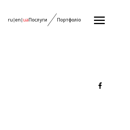
ru
en
ua
Послуги
Портфоліо
|
|