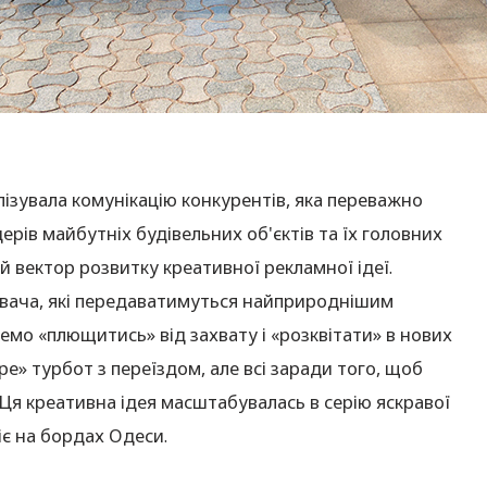
ізувала комунікацію конкурентів, яка переважно
рів майбутніх будівельних об'єктів та їх головних
 вектор розвитку креативної рекламної ідеї.
ивача, які передаватимуться найприроднішим
емо «плющитись» від захвату і «розквітати» в нових
е» турбот з переїздом, але всі заради того, щоб
 Ця креативна ідея масштабувалась в серію яскравої
іє на бордах Одеси.