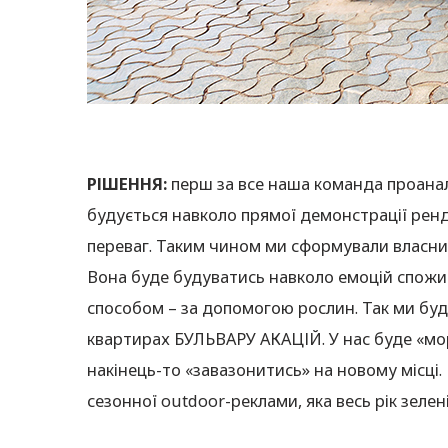
РІШЕННЯ:
перш за все наша команда проанал
будується навколо прямої демонстрації ренде
переваг. Таким чином ми сформували власний
Вона буде будуватись навколо емоцій спож
способом – за допомогою рослин. Так ми буд
квартирах БУЛЬВАРУ АКАЦІЙ. У нас буде «мор
накінець-то «завазонитись» на новому місці.
сезонної outdoor-реклами, яка весь рік зелен