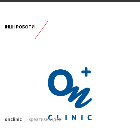
ІНШІ РОБОТИ
onclinic
креативна ідея