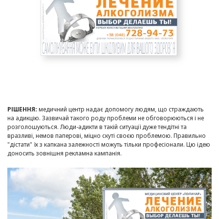
РІШЕННЯ:
медичний центр надає допомогу людям, що страждають
на адикцію. Зазвичай такого роду проблеми не обговорюються і не
розголошуються. Люди-адикти в такій ситуації дуже тендітні та
вразливі, немов паперові, міцно скуті своєю проблемою. Правильно
"дістати" їх з капкана залежності можуть тільки професіонали. Цю ідею
доносить зовнішня рекламна кампанія.