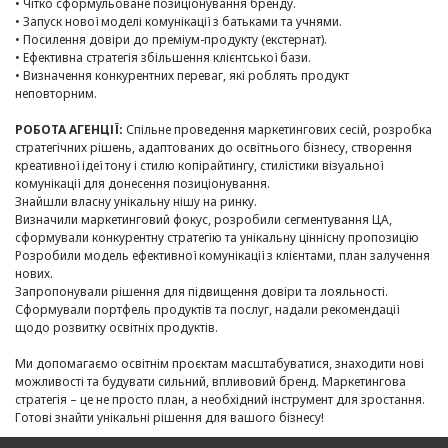
• Чітко сформульоване позиціонування бренду.
• Запуск нової моделі комунікації з батьками та учнями.
• Посилення довіри до преміум-продукту (екстернат).
• Ефективна стратегія збільшення клієнтської бази.
• Визначення конкурентних переваг, які роблять продукт
неповторним.
РОБОТА АГЕНЦІЇ:
Спільне проведення маркетингових сесій, розробка
стратегічних рішень, адаптованих до освітнього бізнесу, створення
креативної ідеї тону і стилю копірайтингу, стилістики візуальної
комунікації для донесення позиціонування.
Знайшли власну унікальну нішу на ринку.
Визначили маркетинговий фокус, розробили сегментування ЦА,
сформували конкурентну стратегію та унікальну ціннісну пропозицію
Розробили модель ефективної комунікації з клієнтами, план залучення
нових.
Запропонували рішення для підвищення довіри та лояльності.
Сформували портфель продуктів та послуг, надали рекомендації
щодо розвитку освітніх продуктів.
Ми допомагаємо освітнім проєктам масштабуватися, знаходити нові
можливості та будувати сильний, впливовий бренд. Маркетингова
стратегія – це не просто план, а необхідний інструмент для зростання.
Готові знайти унікальні рішення для вашого бізнесу!