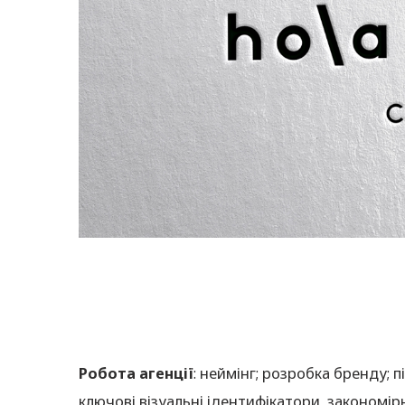
Робота агенції
: неймінг; розробка бренду; 
ключові візуальні ідентифікатори, закономір