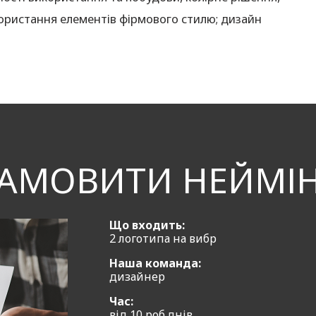
икористання елементів фірмового стилю; дизайн
АМОВИТИ НЕЙМІ
Що входить:
2 логотипа на вибр
Наша команда:
дизайнер
Час:
від 10 роб.днів