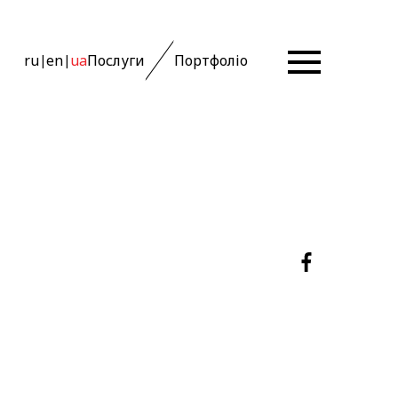
ru
en
ua
Послуги
Портфоліо
|
|