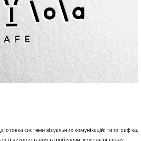
підготовка системи візуальних комунікацій: типографіка,
ності використання та побудови, колірне рішення,