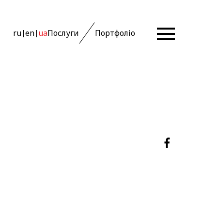
ru
en
ua
Послуги
Портфоліо
|
|