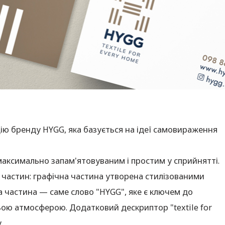
ю бренду HYGG, яка базується на ідеї самовираження
аксимально запам'ятовуваним і простим у сприйнятті.
ї частин: графічна частина утворена стилізованими
 частина — саме слово "HYGG", яке є ключем до
ьою атмосферою. Додатковий дескриптор "textile for
.