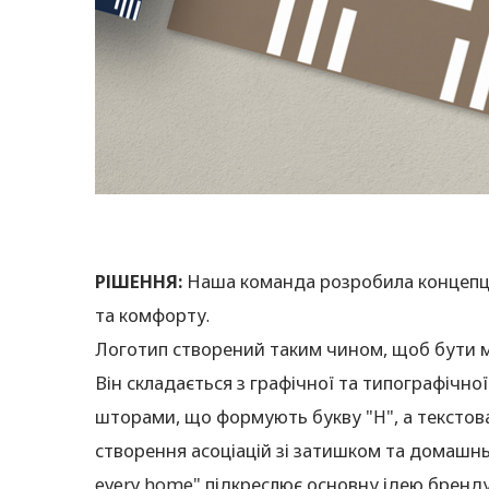
РІШЕННЯ:
Наша команда розробила концепці
та комфорту.
Логотип створений таким чином, щоб бути м
Він складається з графічної та типографічно
шторами, що формують букву "H", а текстова
створення асоціацій зі затишком та домашн
every home" підкреслює основну ідею бренду