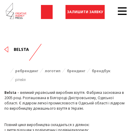
ЗАЛИШИТИ ЗАЯВКУ
BELSTA
ребрендинг
логотип
брендинг
брендбук
рітейл
Belsta
– великий український виробник взуття. Фабрика заснована в
2005 році. Розташована в Білгороді-Дністровському, Одеської
області. Є лідером легкої промисловості в Одеській області і лідером
по виробництву домашнього взуття в Україні.
Повний цикл виробництва складається з ділянок:
• лиття підошви з поліуретану і полівінілхлориду;