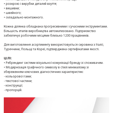
• розкрою і вирубки деталей взуття;
• вишивки;
• швейного;
• складально-монтажного.
Кожна ділянка обладнана прогресивними і сучасними інструментами.
Більшість етапів виробництва автоматизовано. Підприємство
забезпечує робочими місцями близько 1200 працівників.
Для виготовлення асортименту використовується сировина з Італії,
Туреччини, Польщі та Кореї, підтверджена сертифікатами якості.
ЦІЛІ:
• Ребрендинг системи візуальної комунікації бренду зі споживачем.
• Модернізація графічного символу в стилі мінімалізму зі
збереженням ключових діагностичних характеристик:
- кольорової гами;
- текстової частини;
- конструкції;
-
пропорцій.