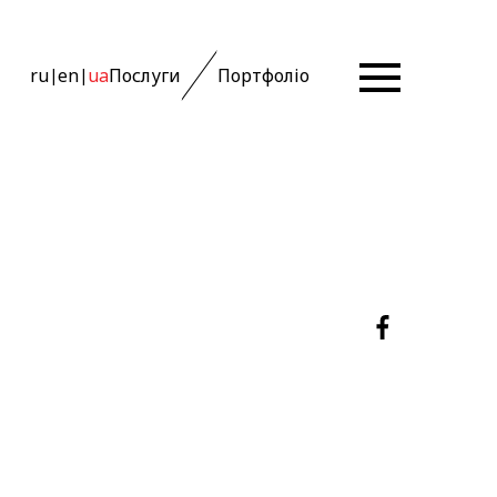
ru
en
ua
Послуги
Портфоліо
|
|