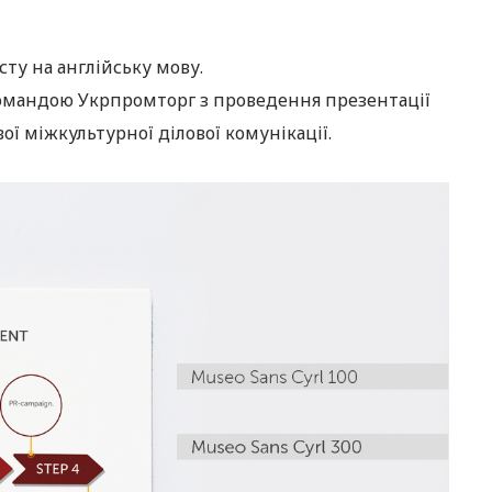
ту на англійську мову.
командою Укрпромторг з проведення презентації
ї міжкультурної ділової комунікації.