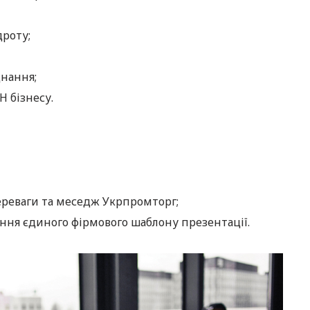
дроту;
днання;
H бізнесу.
ереваги та меседж Укрпромторг;
ння єдиного фірмового шаблону презентації.