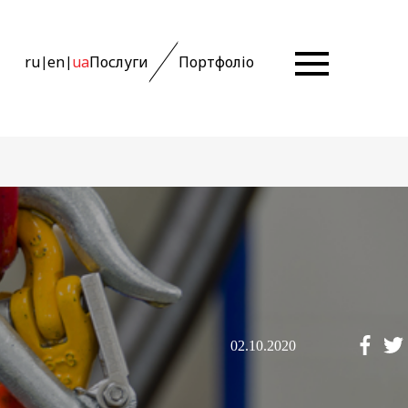
ru
en
ua
Послуги
Портфоліо
|
|
02.10.2020