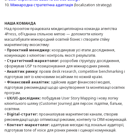
10.
Міжнародна стратегічна адаптація
(localization strategy)
НАША КОМАНДА
Над проєктом працювала міждисциплінарна команда агентства
4Press, об’єднана спільною метою — допомогти клієнту
масштабувати міжнародний освітній бізнес і створити стійку
маркетингову екосистему:
•
Проєктний менеджер:
координував усі етапи дослідження,
комунікацію з клієнтом і контроль якості результатів.
•
Стратегічний маркетолог:
розробив структуру дослідження,
сформував USP та позиціонування для міжнародних ринків.
•
Аналітик ринку:
провів desk research, competitive benchmarking і
підготував звіт із ключовими інсайтами по кожній країні.
•
Фінансовий аналітик:
здійснив аудит фінансової моделі,
підготував рекомендації щодо ціноутворення та монетизації освітніх
програм.
•
UX/UI-дослідник:
побудував User Story Mapping і нову логіку
клієнтського шляху (Customer Journey) для персон: підлітки, батьки,
освітяни.
•
Digital-стратег:
проаналізував маркетингові канали, створив
рекомендації щодо оптимізації реклами, контенту та CRM-комунікацій.
•
Контент-маркетолог:
адаптував меседжі під локальні аудиторії,
підготував tone of voice для різних ринків і сценарії комунікацій.