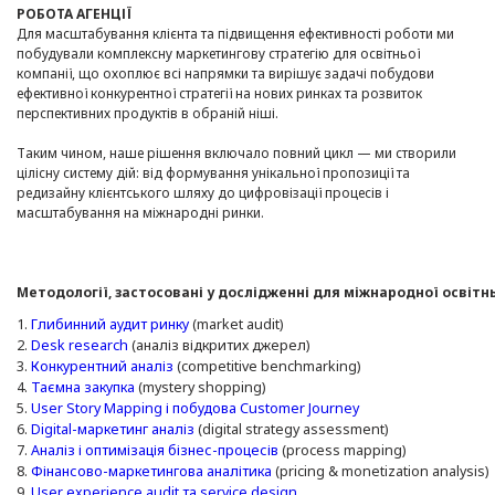
РОБОТА АГЕНЦІЇ
Для масштабування клієнта та підвищення ефективності роботи ми
побудували комплексну маркетингову стратегію для освітньої
компанії, що охоплює всі напрямки та вирішує задачі побудови
ефективної конкурентної стратегії на нових ринках та розвиток
перспективних продуктів в обраній ніші.
Таким чином, наше рішення включало повний цикл — ми створили
цілісну систему дій: від формування унікальної пропозиції та
редизайну клієнтського шляху до цифровізації процесів і
масштабування на міжнародні ринки.
Методології, застосовані у дослідженні для міжнародної освітнь
1.
Глибинний аудит ринку
(market audit)
2.
Desk research
(аналіз відкритих джерел)
3.
Конкурентний аналіз
(competitive benchmarking)
4.
Таємна закупка
(mystery shopping)
5.
User Story Mapping і побудова Customer Journey
6.
Digital-маркетинг аналіз
(digital strategy assessment)
7.
Аналіз і оптимізація бізнес-процесів
(process mapping)
8.
Фінансово-маркетингова аналітика
(pricing & monetization analysis)
9.
User experience audit та service design