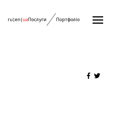
ru
en
ua
Послуги
Портфоліо
|
|