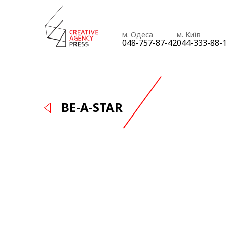
м. Одеса
м. Київ
048-757-87-42
044-333-88-
BE-A-STAR