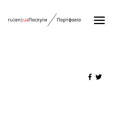
ru
en
ua
Послуги
Портфоліо
|
|